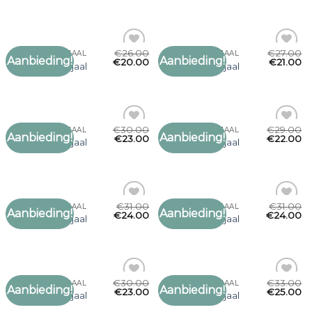
verlanglijst
verlanglijst
€
26.00
€
27.00
REGENBOOG SJAAL
REGENBOOG SJAAL
Aanbieding!
Aanbieding!
Toevoegen
Toevoegen
€
20.00
€
21.00
regenboog sjaal
regenboog sjaal
aan
aan
verlanglijst
verlanglijst
€
30.00
€
29.00
REGENBOOG SJAAL
REGENBOOG SJAAL
Aanbieding!
Aanbieding!
Toevoegen
Toevoegen
€
23.00
€
22.00
regenboog sjaal
regenboog sjaal
aan
aan
verlanglijst
verlanglijst
€
31.00
€
31.00
REGENBOOG SJAAL
REGENBOOG SJAAL
Aanbieding!
Aanbieding!
Toevoegen
Toevoegen
€
24.00
€
24.00
regenboog sjaal
regenboog sjaal
aan
aan
verlanglijst
verlanglijst
€
30.00
€
33.00
REGENBOOG SJAAL
REGENBOOG SJAAL
Aanbieding!
Aanbieding!
Toevoegen
Toevoegen
€
23.00
€
25.00
regenboog sjaal
regenboog sjaal
aan
aan
verlanglijst
verlanglijst