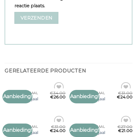
reactie plaats.
GERELATEERDE PRODUCTEN
€
34.00
€
31.00
REGENBOOG SJAAL
REGENBOOG SJAAL
Aanbieding!
Aanbieding!
Toevoegen
Toevoegen
€
26.00
€
24.00
regenboog sjaal
regenboog sjaal
aan
aan
verlanglijst
verlanglijst
€
31.00
€
27.00
REGENBOOG SJAAL
REGENBOOG SJAAL
Aanbieding!
Aanbieding!
Toevoegen
Toevoegen
€
24.00
€
21.00
regenboog sjaal
regenboog sjaal
aan
aan