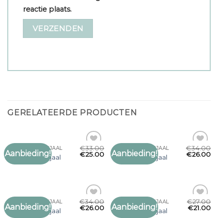
reactie plaats.
GERELATEERDE PRODUCTEN
€
33.00
€
34.00
PARAJUMPER SJAAL
PARAJUMPER SJAAL
Aanbieding!
Aanbieding!
Toevoegen
Toevoegen
€
25.00
€
26.00
parajumper sjaal
parajumper sjaal
aan
aan
verlanglijst
verlanglijst
€
34.00
€
27.00
PARAJUMPER SJAAL
PARAJUMPER SJAAL
Aanbieding!
Aanbieding!
Toevoegen
Toevoegen
€
26.00
€
21.00
parajumper sjaal
parajumper sjaal
aan
aan