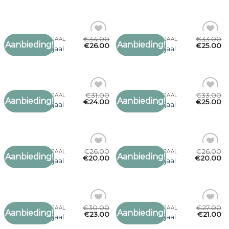
verlanglijst
verlanglijst
€
34.00
€
33.00
PARAJUMPER SJAAL
PARAJUMPER SJAAL
Aanbieding!
Aanbieding!
Toevoegen
Toevoegen
€
26.00
€
25.00
parajumper sjaal
parajumper sjaal
aan
aan
verlanglijst
verlanglijst
€
31.00
€
33.00
PARAJUMPER SJAAL
PARAJUMPER SJAAL
Aanbieding!
Aanbieding!
Toevoegen
Toevoegen
€
24.00
€
25.00
parajumper sjaal
parajumper sjaal
aan
aan
verlanglijst
verlanglijst
€
26.00
€
26.00
PARAJUMPER SJAAL
PARAJUMPER SJAAL
Aanbieding!
Aanbieding!
Toevoegen
Toevoegen
€
20.00
€
20.00
parajumper sjaal
parajumper sjaal
aan
aan
verlanglijst
verlanglijst
€
30.00
€
27.00
PARAJUMPER SJAAL
PARAJUMPER SJAAL
Aanbieding!
Aanbieding!
Toevoegen
Toevoegen
€
23.00
€
21.00
parajumper sjaal
parajumper sjaal
aan
aan
verlanglijst
verlanglijst