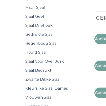
Msch Sjaal
Sjaal Geel
GE
Sjaal Driehoek
Bedrukte Sjaal
PAARS
Aanbi
paarse
Regenboog Sjaal
Hoofd Sjaal
Sjaal Voor Over Jurk
PAARS
Aanbi
paarse
Sjaal Bedrukt
Zwarte Dikke Sjaal
Kleurrijke Sjaal Dames
PAARS
Aanbi
paarse
Vrouwen Sjaal