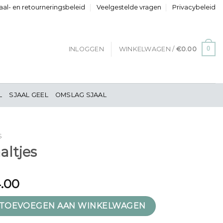
al- en retourneringsbeleid
Veelgestelde vragen
Privacybeleid
0
INLOGGEN
WINKELWAGEN /
€
0.00
L
SJAAL GEEL
OMSLAG SJAAL
S
altjes
.00
ntal
TOEVOEGEN AAN WINKELWAGEN