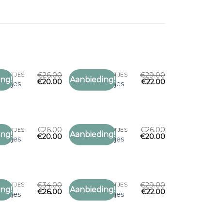
€
26.00
€
29.00
JAALTJES
PAARSE SJAALTJES
ng!
Aanbieding!
€
20.00
€
22.00
Toevoegen
Toevoegen
aaltjes
paarse sjaaltjes
aan
aan
verlanglijst
verlanglijst
€
26.00
€
26.00
JAALTJES
PAARSE SJAALTJES
ng!
Aanbieding!
€
20.00
€
20.00
Toevoegen
Toevoegen
aaltjes
paarse sjaaltjes
aan
aan
verlanglijst
verlanglijst
€
34.00
€
29.00
JAALTJES
PAARSE SJAALTJES
ng!
Aanbieding!
€
26.00
€
22.00
Toevoegen
Toevoegen
aaltjes
paarse sjaaltjes
aan
aan
verlanglijst
verlanglijst