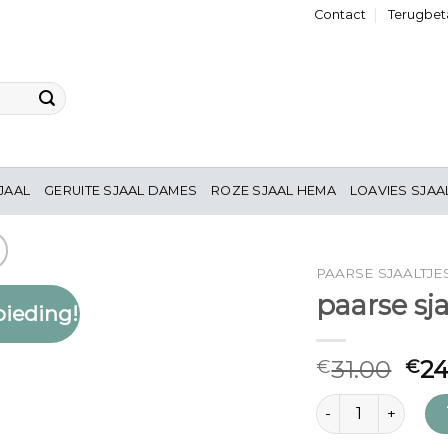
Contact
Terugbeta
JAAL
GERUITE SJAAL DAMES
ROZE SJAAL HEMA
LOAVIES SJAA
PAARSE SJAALTJE
paarse sja
ieding!
Toevoegen
aan
verlanglijst
31.00
24
€
€
paarse sjaaltjes aa