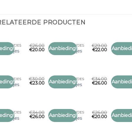
RELATEERDE PRODUCTEN
€
26.00
€
29.00
E SJAALTJES
PAARSE SJAALTJES
PAARSE S
eding!
Aanbieding!
Aanbiedi
€
20.00
€
22.00
Toevoegen
Toevoegen
 sjaaltjes
paarse sjaaltjes
paarse sj
aan
aan
verlanglijst
verlanglijst
€
30.00
€
34.00
E SJAALTJES
PAARSE SJAALTJES
PAARSE S
eding!
Aanbieding!
Aanbiedi
€
23.00
€
26.00
Toevoegen
Toevoegen
 sjaaltjes
paarse sjaaltjes
paarse sj
aan
aan
verlanglijst
verlanglijst
€
34.00
€
26.00
E SJAALTJES
PAARSE SJAALTJES
PAARSE S
eding!
Aanbieding!
Aanbiedi
€
26.00
€
20.00
Toevoegen
Toevoegen
 sjaaltjes
paarse sjaaltjes
paarse sj
aan
aan
verlanglijst
verlanglijst