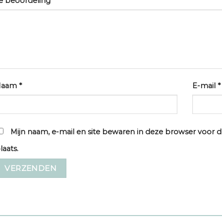
e beoordeling
*
Naam
*
E-mail
*
Mijn naam, e-mail en site bewaren in deze browser voor d
laats.