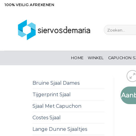
Ga
100% VEILIG AFREKENEN
naar
inhoud
Zoeken
naar:
HOME
WINKEL
CAPUCHON S
Bruine Sjaal Dames
Aanb
Tijgerprint Sjaal
Sjaal Met Capuchon
Costes Sjaal
Lange Dunne Sjaaltjes