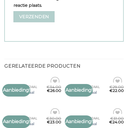
reactie plaats.
GERELATEERDE PRODUCTEN
€
34.00
€
29.00
OLIJFGROENE SJAAL
OLIJFGROENE SJAAL
Aanbieding!
Aanbieding!
Toevoegen
Toevoegen
€
26.00
€
22.00
olijfgroene sjaal
olijfgroene sjaal
aan
aan
verlanglijst
verlanglijst
€
30.00
€
31.00
OLIJFGROENE SJAAL
OLIJFGROENE SJAAL
Aanbieding!
Aanbieding!
Toevoegen
Toevoegen
€
23.00
€
24.00
olijfgroene sjaal
olijfgroene sjaal
aan
aan