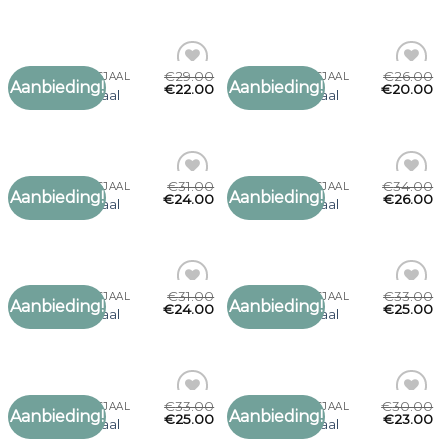
verlanglijst
verlanglijst
€
29.00
€
26.00
OLIJFGROENE SJAAL
OLIJFGROENE SJAAL
Aanbieding!
Aanbieding!
Toevoegen
Toevoegen
€
22.00
€
20.00
olijfgroene sjaal
olijfgroene sjaal
aan
aan
verlanglijst
verlanglijst
€
31.00
€
34.00
OLIJFGROENE SJAAL
OLIJFGROENE SJAAL
Aanbieding!
Aanbieding!
Toevoegen
Toevoegen
€
24.00
€
26.00
olijfgroene sjaal
olijfgroene sjaal
aan
aan
verlanglijst
verlanglijst
€
31.00
€
33.00
OLIJFGROENE SJAAL
OLIJFGROENE SJAAL
Aanbieding!
Aanbieding!
Toevoegen
Toevoegen
€
24.00
€
25.00
olijfgroene sjaal
olijfgroene sjaal
aan
aan
verlanglijst
verlanglijst
€
33.00
€
30.00
OLIJFGROENE SJAAL
OLIJFGROENE SJAAL
Aanbieding!
Aanbieding!
Toevoegen
Toevoegen
€
25.00
€
23.00
olijfgroene sjaal
olijfgroene sjaal
aan
aan
verlanglijst
verlanglijst