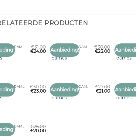
RELATEERDE PRODUCTEN
€
31.00
€
30.00
NEK SJAALTJE DAMES
NEK SJAALTJE DAMES
eding!
Aanbieding!
Aanbiedi
€
24.00
€
23.00
Toevoegen
Toevoegen
aaltje
nek sjaaltje
nek sjaal
aan
aan
s
dames
dames
verlanglijst
verlanglijst
€
30.00
€
27.00
NEK SJAALTJE DAMES
NEK SJAALTJE DAMES
eding!
Aanbieding!
Aanbiedi
€
23.00
€
21.00
Toevoegen
Toevoegen
aaltje
nek sjaaltje
nek sjaal
aan
aan
s
dames
dames
verlanglijst
verlanglijst
€
26.00
NEK SJAALTJE DAMES
eding!
€
20.00
Toevoegen
aaltje
aan