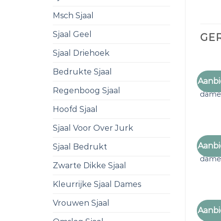
Msch Sjaal
Sjaal Geel
GE
Sjaal Driehoek
Bedrukte Sjaal
Aanbi
nek sj
Regenboog Sjaal
dame
Hoofd Sjaal
Sjaal Voor Over Jurk
Aanbi
Sjaal Bedrukt
nek sj
dame
Zwarte Dikke Sjaal
Kleurrijke Sjaal Dames
Vrouwen Sjaal
Aanbi
nek sj