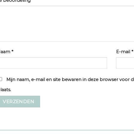
e beoordeling
*
Naam
*
E-mail
*
Mijn naam, e-mail en site bewaren in deze browser voor d
laats.