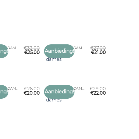
€
33.00
€
27.00
NEK SJAALTJE DAMES
NEK SJAALTJE DAMES
ng!
Aanbieding!
€
25.00
€
21.00
Toevoegen
Toevoegen
tje
nek sjaaltje
aan
aan
dames
verlanglijst
verlanglijst
€
26.00
€
29.00
NEK SJAALTJE DAMES
NEK SJAALTJE DAMES
ng!
Aanbieding!
€
20.00
€
22.00
Toevoegen
Toevoegen
tje
nek sjaaltje
aan
aan
dames
verlanglijst
verlanglijst