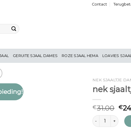
Contact
Terugbeta
JAAL
GERUITE SJAAL DAMES
ROZE SJAAL HEMA
LOAVIES SJAA
NEK SJAALTJE D
nek sjaal
ieding!
Toevoegen
aan
verlanglijst
31.00
24
€
€
nek sjaaltje dames