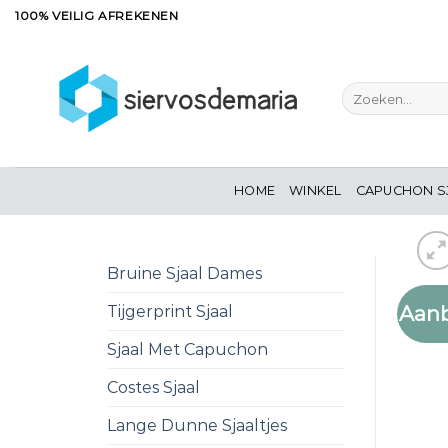
Ga
100% VEILIG AFREKENEN
naar
inhoud
Zoeken
naar:
HOME
WINKEL
CAPUCHON S
Bruine Sjaal Dames
Aanb
Tijgerprint Sjaal
Sjaal Met Capuchon
Costes Sjaal
Lange Dunne Sjaaltjes