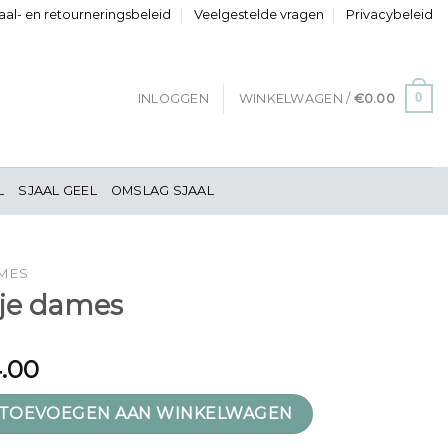
al- en retourneringsbeleid
Veelgestelde vragen
Privacybeleid
0
INLOGGEN
WINKELWAGEN /
€
0.00
L
SJAAL GEEL
OMSLAG SJAAL
AMES
tje dames
.00
 aantal
TOEVOEGEN AAN WINKELWAGEN