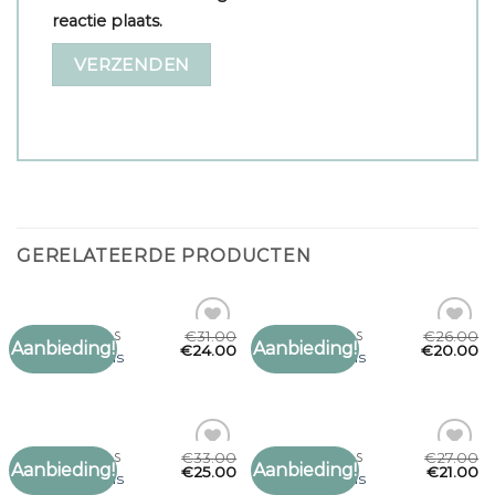
reactie plaats.
GERELATEERDE PRODUCTEN
€
31.00
€
26.00
MANNEN SJAALS
MANNEN SJAALS
Aanbieding!
Aanbieding!
Toevoegen
Toevoegen
€
24.00
€
20.00
mannen sjaals
mannen sjaals
aan
aan
verlanglijst
verlanglijst
€
33.00
€
27.00
MANNEN SJAALS
MANNEN SJAALS
Aanbieding!
Aanbieding!
Toevoegen
Toevoegen
€
25.00
€
21.00
mannen sjaals
mannen sjaals
aan
aan