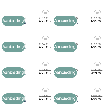
verlanglijst
verlanglijst
€
33.00
€
33.00
MANNEN SJAALS
MANNEN SJAALS
Aanbieding!
Aanbieding!
Toevoegen
Toevoegen
€
25.00
€
25.00
mannen sjaals
mannen sjaals
aan
aan
verlanglijst
verlanglijst
€
34.00
€
33.00
MANNEN SJAALS
MANNEN SJAALS
Aanbieding!
Aanbieding!
Toevoegen
Toevoegen
€
26.00
€
25.00
mannen sjaals
mannen sjaals
aan
aan
verlanglijst
verlanglijst
€
33.00
€
27.00
MANNEN SJAALS
MANNEN SJAALS
Aanbieding!
Aanbieding!
Toevoegen
Toevoegen
€
25.00
€
21.00
mannen sjaals
mannen sjaals
aan
aan
verlanglijst
verlanglijst
€
33.00
€
29.00
MANNEN SJAALS
MANNEN SJAALS
Aanbieding!
Aanbieding!
Toevoegen
Toevoegen
€
25.00
€
22.00
mannen sjaals
mannen sjaals
aan
aan
verlanglijst
verlanglijst