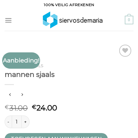
Ga
100% VEILIG AFREKENEN
naar
inhoud
0
Aanbieding!
Toevoegen
MANNEN SJAALS
aan
mannen sjaals
verlanglijst
31.00
24.00
€
€
mannen sjaals aantal