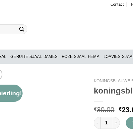
Contact
T
AAL
GERUITE SJAAL DAMES
ROZE SJAAL HEMA
LOAVIES SJAA
KONINGSBLAUWE 
koningsbl
ieding!
Toevoegen
aan
verlanglijst
30.00
23.
€
€
koningsblauwe sjaa