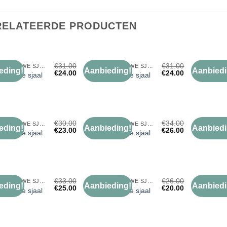
RELATEERDE PRODUCTEN
€
31.00
€
31.00
KONINGSBLAUWE SJAAL
KONINGSBLAUWE SJAAL
eding!
Aanbieding!
Aanbiedi
€
24.00
€
24.00
Toevoegen
Toevoegen
sblauwe sjaal
koningsblauwe sjaal
koningsbl
aan
aan
verlanglijst
verlanglijst
€
30.00
€
34.00
KONINGSBLAUWE SJAAL
KONINGSBLAUWE SJAAL
eding!
Aanbieding!
Aanbiedi
€
23.00
€
26.00
Toevoegen
Toevoegen
sblauwe sjaal
koningsblauwe sjaal
koningsbl
aan
aan
verlanglijst
verlanglijst
€
33.00
€
26.00
KONINGSBLAUWE SJAAL
KONINGSBLAUWE SJAAL
eding!
Aanbieding!
Aanbiedi
€
25.00
€
20.00
Toevoegen
Toevoegen
sblauwe sjaal
koningsblauwe sjaal
koningsbl
aan
aan
verlanglijst
verlanglijst