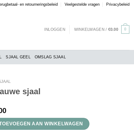
erugbetaal- en retourneringsbeleid
Veelgestelde vragen
Privacybeleid
0
INLOGGEN
WINKELWAGEN /
€
0.00
L
SJAAL GEEL
OMSLAG SJAAL
SJAAL
auwe sjaal
00
l aantal
TOEVOEGEN AAN WINKELWAGEN