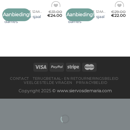
€
31.00
€
29.00
GROF GEBREIDE SJAAL DAMES
GROF GEBREIDE SJAAL DAMES
Aanbieding!
Aanbieding!
Toevoegen
Toevoegen
€
24.00
€
22.00
grof gebreide sjaal
grof gebreide sjaal
aan
aan
dames
dames
verlanglijst
verlanglijst
CONTACT
TERUGBETAAL- EN RETOURNERINGSBELEID
VEELGESTELDE VRAGEN
PRIVACYBELEID
Copyright 2025 ©
www.siervosdemaria.com