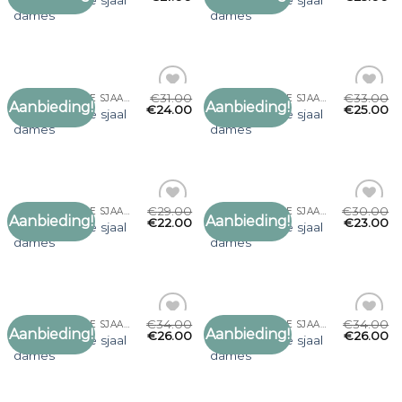
grof gebreide sjaal
grof gebreide sjaal
aan
aan
dames
dames
verlanglijst
verlanglijst
€
31.00
€
33.00
GROF GEBREIDE SJAAL DAMES
GROF GEBREIDE SJAAL DAMES
Aanbieding!
Aanbieding!
Toevoegen
Toevoegen
€
24.00
€
25.00
grof gebreide sjaal
grof gebreide sjaal
aan
aan
dames
dames
verlanglijst
verlanglijst
€
29.00
€
30.00
GROF GEBREIDE SJAAL DAMES
GROF GEBREIDE SJAAL DAMES
Aanbieding!
Aanbieding!
Toevoegen
Toevoegen
€
22.00
€
23.00
grof gebreide sjaal
grof gebreide sjaal
aan
aan
dames
dames
verlanglijst
verlanglijst
€
34.00
€
34.00
GROF GEBREIDE SJAAL DAMES
GROF GEBREIDE SJAAL DAMES
Aanbieding!
Aanbieding!
Toevoegen
Toevoegen
€
26.00
€
26.00
grof gebreide sjaal
grof gebreide sjaal
aan
aan
dames
dames
verlanglijst
verlanglijst