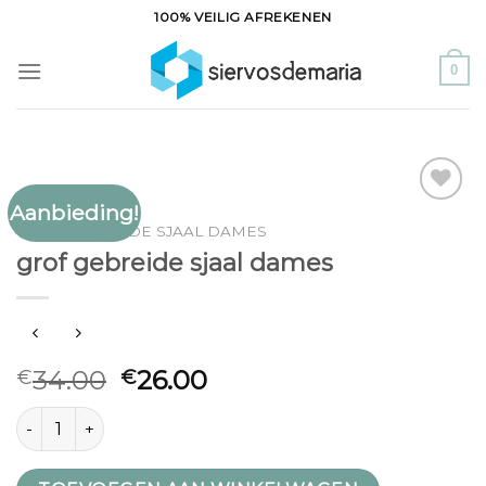
Ga
100% VEILIG AFREKENEN
naar
inhoud
0
Aanbieding!
Toevoegen
GROF GEBREIDE SJAAL DAMES
aan
grof gebreide sjaal dames
verlanglijst
34.00
26.00
€
€
grof gebreide sjaal dames aantal