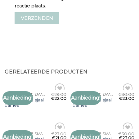
reactie plaats.
GERELATEERDE PRODUCTEN
€
29.00
€
30.00
GROF GEBREIDE SJAAL DAMES
GROF GEBREIDE SJAAL DAMES
Aanbieding!
Aanbieding!
Toevoegen
Toevoegen
€
22.00
€
23.00
grof gebreide sjaal
grof gebreide sjaal
aan
aan
dames
dames
verlanglijst
verlanglijst
€
27.00
€
30.00
GROF GEBREIDE SJAAL DAMES
GROF GEBREIDE SJAAL DAMES
Aanbieding!
Aanbieding!
Toevoegen
Toevoegen
€
21.00
€
23.00