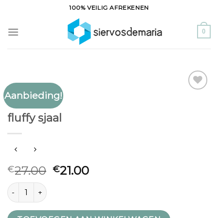
Ga
100% VEILIG AFREKENEN
naar
inhoud
0
Aanbieding!
Toevoegen
FLUFFY SJAAL
aan
fluffy sjaal
verlanglijst
27.00
21.00
€
€
fluffy sjaal aantal