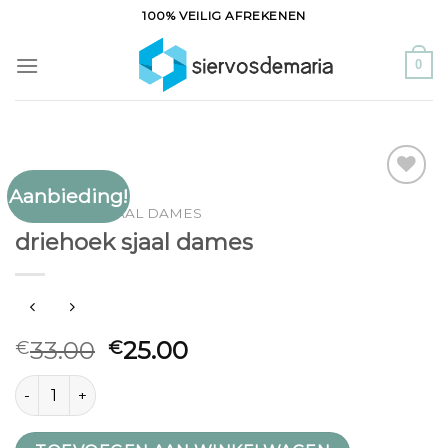
Ga
100% VEILIG AFREKENEN
naar
inhoud
0
Aanbieding!
Toevoegen
DRIEHOEK SJAAL DAMES
aan
driehoek sjaal dames
verlanglijst
33.00
25.00
€
€
driehoek sjaal dames aantal