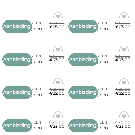
verlanglijst
verlanglijst
€
33.00
€
30.00
DAMES SJAAL GROEN
DAMES SJAAL GROEN
Aanbieding!
Aanbieding!
Toevoegen
Toevoegen
€
25.00
€
23.00
dames sjaal groen
dames sjaal groen
aan
aan
verlanglijst
verlanglijst
€
30.00
€
30.00
DAMES SJAAL GROEN
DAMES SJAAL GROEN
Aanbieding!
Aanbieding!
Toevoegen
Toevoegen
€
23.00
€
23.00
dames sjaal groen
dames sjaal groen
aan
aan
verlanglijst
verlanglijst
€
29.00
€
29.00
DAMES SJAAL GROEN
DAMES SJAAL GROEN
Aanbieding!
Aanbieding!
Toevoegen
Toevoegen
€
22.00
€
22.00
dames sjaal groen
dames sjaal groen
aan
aan
verlanglijst
verlanglijst
€
30.00
€
30.00
DAMES SJAAL GROEN
DAMES SJAAL GROEN
Aanbieding!
Aanbieding!
Toevoegen
Toevoegen
€
23.00
€
23.00
dames sjaal groen
dames sjaal groen
aan
aan
verlanglijst
verlanglijst