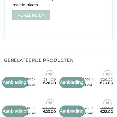
reactie plaats.
GERELATEERDE PRODUCTEN
€
34.00
€
26.00
DAMES SJAAL GROEN
DAMES SJAAL GROEN
Aanbieding!
Aanbieding!
Toevoegen
Toevoegen
€
26.00
€
20.00
dames sjaal groen
dames sjaal groen
aan
aan
verlanglijst
verlanglijst
€
30.00
€
29.00
DAMES SJAAL GROEN
DAMES SJAAL GROEN
Aanbieding!
Aanbieding!
Toevoegen
Toevoegen
€
23.00
€
22.00
dames sjaal groen
dames sjaal groen
aan
aan