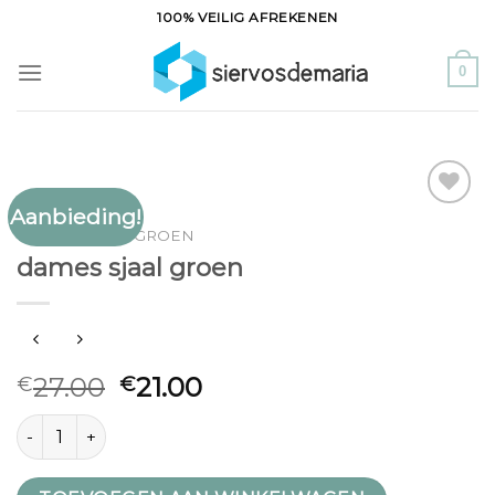
Ga
100% VEILIG AFREKENEN
naar
inhoud
0
Aanbieding!
Toevoegen
DAMES SJAAL GROEN
aan
dames sjaal groen
verlanglijst
27.00
21.00
€
€
dames sjaal groen aantal