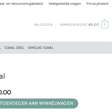
al- en retourneringsbeleid
Veelgestelde vragen
Privacybeleid
0
INLOGGEN
WINKELWAGEN /
€
0.00
L
SJAAL GEEL
OMSLAG SJAAL
al
0.00
TOEVOEGEN AAN WINKELWAGEN