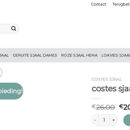
Contact
Terugbeta
JAAL
GERUITE SJAAL DAMES
ROZE SJAAL HEMA
LOAVIES SJAA
COSTES SJAAL
costes sja
ieding!
Toevoegen
aan
verlanglijst
26.00
2
€
€
costes sjaal aantal