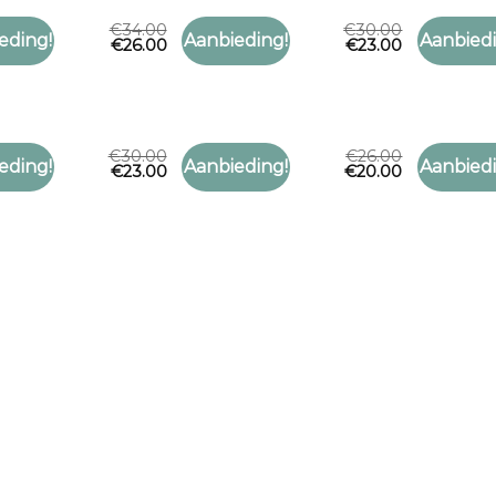
€
34.00
€
30.00
S SJAAL
COSTES SJAAL
COSTES SJ
eding!
Aanbieding!
Aanbiedi
€
26.00
€
23.00
Toevoegen
Toevoegen
 sjaal
costes sjaal
costes sj
aan
aan
verlanglijst
verlanglijst
€
30.00
€
26.00
S SJAAL
COSTES SJAAL
COSTES SJ
eding!
Aanbieding!
Aanbiedi
€
23.00
€
20.00
Toevoegen
Toevoegen
 sjaal
costes sjaal
costes sj
aan
aan
verlanglijst
verlanglijst