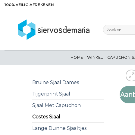
Ga
100% VEILIG AFREKENEN
naar
inhoud
Zoeken
naar:
HOME
WINKEL
CAPUCHON S
Bruine Sjaal Dames
Aanb
Tijgerprint Sjaal
Sjaal Met Capuchon
Costes Sjaal
Lange Dunne Sjaaltjes