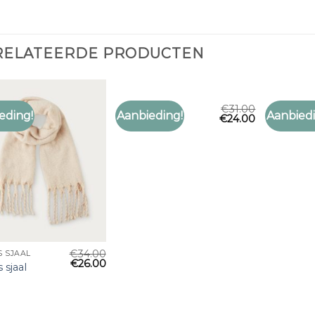
RELATEERDE PRODUCTEN
€
31.00
COSTES SJAAL
COSTES SJ
eding!
Aanbieding!
Aanbiedi
€
24.00
Toevoegen
Toevoegen
costes sjaal
costes sj
aan
aan
verlanglijst
verlanglijst
€
34.00
S SJAAL
€
26.00
 sjaal