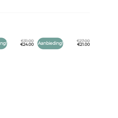
€
31.00
€
27.00
AAL
COSTES SJAAL
ng!
Aanbieding!
€
24.00
€
21.00
Toevoegen
Toevoegen
aal
costes sjaal
aan
aan
verlanglijst
verlanglijst