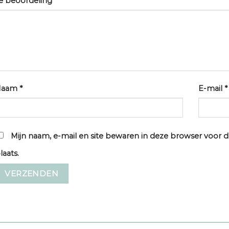
e beoordeling
*
Naam
*
E-mail
*
Mijn naam, e-mail en site bewaren in deze browser voor d
laats.