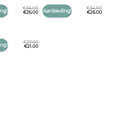
€
34.00
€
34.00
AAL
COSTES SJAAL
ng!
Aanbieding!
€
26.00
€
26.00
Toevoegen
Toevoegen
aal
costes sjaal
aan
aan
verlanglijst
verlanglijst
€
27.00
AAL
ng!
€
21.00
Toevoegen
aal
aan
verlanglijst