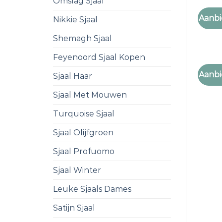
Omslag Sjaal
COSTE
Aanbi
Nikkie Sjaal
costes
Shemagh Sjaal
Feyenoord Sjaal Kopen
COSTE
Aanbi
Sjaal Haar
costes
Sjaal Met Mouwen
Turquoise Sjaal
Sjaal Olijfgroen
Sjaal Profuomo
Sjaal Winter
Leuke Sjaals Dames
Satijn Sjaal