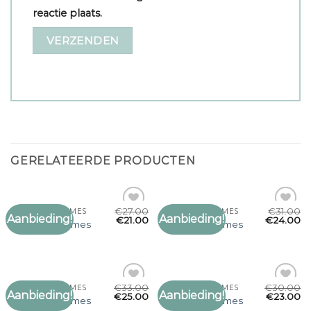
reactie plaats.
GERELATEERDE PRODUCTEN
€
27.00
€
31.00
C&A SJAALS DAMES
C&A SJAALS DAMES
Aanbieding!
Aanbieding!
Toevoegen
Toevoegen
€
21.00
€
24.00
c&a sjaals dames
c&a sjaals dames
aan
aan
verlanglijst
verlanglijst
€
33.00
€
30.00
C&A SJAALS DAMES
C&A SJAALS DAMES
Aanbieding!
Aanbieding!
Toevoegen
Toevoegen
€
25.00
€
23.00
c&a sjaals dames
c&a sjaals dames
aan
aan