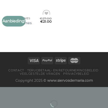
verlanglijst
verlanglijst
€
27.00
C&A SJAALS DAMES
Aanbieding!
Toevoegen
€
21.00
c&a sjaals dames
aan
verlanglijst
CONTACT
TERUGBETAAL- EN RETOURNERINGSBELEID
VEELGESTELDE VRAGEN
PRIVACYBELEID
Copyright 2025 ©
www.siervosdemaria.com