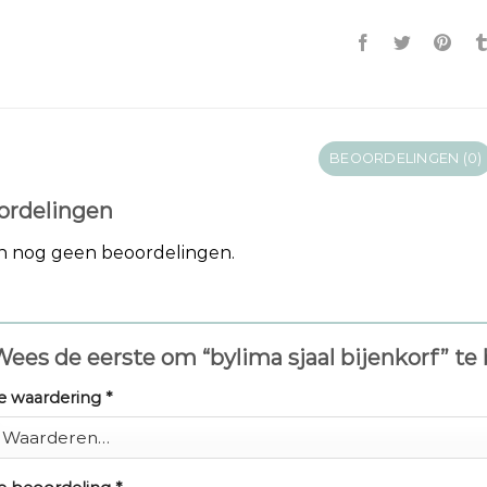
BEOORDELINGEN (0)
ordelingen
jn nog geen beoordelingen.
ees de eerste om “bylima sjaal bijenkorf” t
e waardering
*