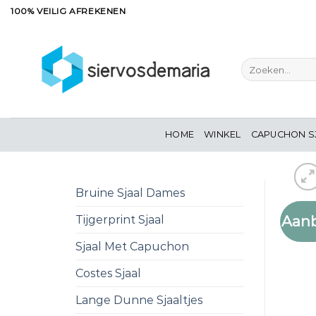
Ga
100% VEILIG AFREKENEN
naar
inhoud
Zoeken
naar:
HOME
WINKEL
CAPUCHON S
Bruine Sjaal Dames
Aanb
Tijgerprint Sjaal
Sjaal Met Capuchon
Costes Sjaal
Lange Dunne Sjaaltjes