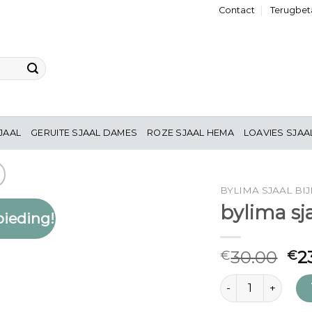
Contact
Terugbeta
JAAL
GERUITE SJAAL DAMES
ROZE SJAAL HEMA
LOAVIES SJAA
BYLIMA SJAAL BI
bylima sj
ieding!
Toevoegen
aan
verlanglijst
30.00
2
€
€
bylima sjaal bijenk