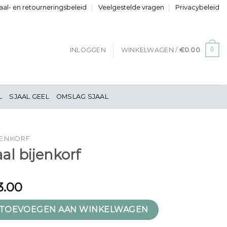
al- en retourneringsbeleid
Veelgestelde vragen
Privacybeleid
0
INLOGGEN
WINKELWAGEN /
€
0.00
L
SJAAL GEEL
OMSLAG SJAAL
JENKORF
aal bijenkorf
3.00
orf aantal
TOEVOEGEN AAN WINKELWAGEN