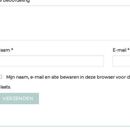
e beoordeling
*
Naam
*
E-mail
*
Mijn naam, e-mail en site bewaren in deze browser voor d
laats.