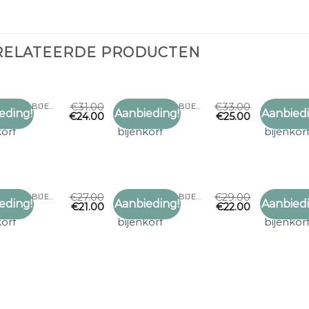
RELATEERDE PRODUCTEN
€
31.00
€
33.00
BYLIMA SJAAL BIJENKORF
BYLIMA SJAAL BIJENKORF
eding!
Aanbieding!
Aanbiedi
€
24.00
€
25.00
Toevoegen
Toevoegen
 sjaal
bylima sjaal
bylima sj
aan
aan
korf
bijenkorf
bijenkor
verlanglijst
verlanglijst
€
27.00
€
29.00
BYLIMA SJAAL BIJENKORF
BYLIMA SJAAL BIJENKORF
eding!
Aanbieding!
Aanbiedi
€
21.00
€
22.00
Toevoegen
Toevoegen
 sjaal
bylima sjaal
bylima sj
aan
aan
korf
bijenkorf
bijenkor
verlanglijst
verlanglijst