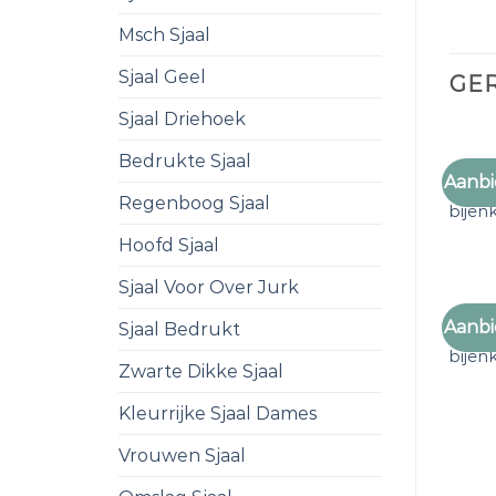
Msch Sjaal
Sjaal Geel
GE
Sjaal Driehoek
Bedrukte Sjaal
Aanbi
bylima
Regenboog Sjaal
bijen
Hoofd Sjaal
Sjaal Voor Over Jurk
Aanbi
Sjaal Bedrukt
bylima
bijen
Zwarte Dikke Sjaal
Kleurrijke Sjaal Dames
Vrouwen Sjaal