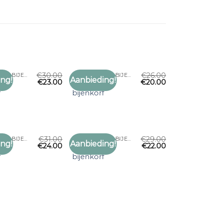
€
30.00
€
26.00
BYLIMA SJAAL BIJENKORF
BYLIMA SJAAL BIJENKORF
ng!
Aanbieding!
€
23.00
€
20.00
Toevoegen
Toevoegen
aal
bylima sjaal
aan
aan
f
bijenkorf
verlanglijst
verlanglijst
€
31.00
€
29.00
BYLIMA SJAAL BIJENKORF
BYLIMA SJAAL BIJENKORF
ng!
Aanbieding!
€
24.00
€
22.00
Toevoegen
Toevoegen
aal
bylima sjaal
aan
aan
f
bijenkorf
verlanglijst
verlanglijst