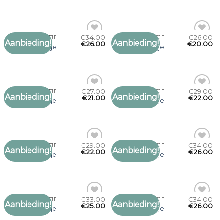
verlanglijst
verlanglijst
€
34.00
€
26.00
BOEREN SJAALTJE
BOEREN SJAALTJE
Aanbieding!
Aanbieding!
Toevoegen
Toevoegen
€
26.00
€
20.00
boeren sjaaltje
boeren sjaaltje
aan
aan
verlanglijst
verlanglijst
€
27.00
€
29.00
BOEREN SJAALTJE
BOEREN SJAALTJE
Aanbieding!
Aanbieding!
Toevoegen
Toevoegen
€
21.00
€
22.00
boeren sjaaltje
boeren sjaaltje
aan
aan
verlanglijst
verlanglijst
€
29.00
€
34.00
BOEREN SJAALTJE
BOEREN SJAALTJE
Aanbieding!
Aanbieding!
Toevoegen
Toevoegen
€
22.00
€
26.00
boeren sjaaltje
boeren sjaaltje
aan
aan
verlanglijst
verlanglijst
€
33.00
€
34.00
BOEREN SJAALTJE
BOEREN SJAALTJE
Aanbieding!
Aanbieding!
Toevoegen
Toevoegen
€
25.00
€
26.00
boeren sjaaltje
boeren sjaaltje
aan
aan
verlanglijst
verlanglijst