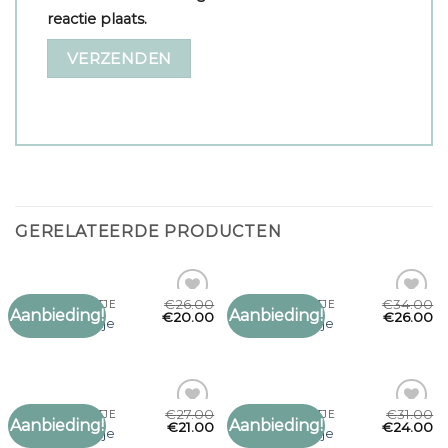
reactie plaats.
GERELATEERDE PRODUCTEN
€
26.00
€
34.00
BOEREN SJAALTJE
BOEREN SJAALTJE
Aanbieding!
Aanbieding!
Toevoegen
Toevoegen
€
20.00
€
26.00
boeren sjaaltje
boeren sjaaltje
aan
aan
verlanglijst
verlanglijst
€
27.00
€
31.00
BOEREN SJAALTJE
BOEREN SJAALTJE
Aanbieding!
Aanbieding!
Toevoegen
Toevoegen
€
21.00
€
24.00
boeren sjaaltje
boeren sjaaltje
aan
aan