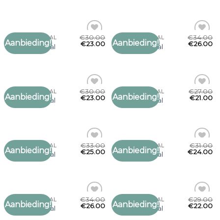
verlanglijst
verlanglijst
€
30.00
€
34.00
ARABISCHE SJAAL
ARABISCHE SJAAL
Aanbieding!
Aanbieding!
Toevoegen
Toevoegen
€
23.00
€
26.00
arabische sjaal
arabische sjaal
aan
aan
verlanglijst
verlanglijst
€
30.00
€
27.00
ARABISCHE SJAAL
ARABISCHE SJAAL
Aanbieding!
Aanbieding!
Toevoegen
Toevoegen
€
23.00
€
21.00
arabische sjaal
arabische sjaal
aan
aan
verlanglijst
verlanglijst
€
33.00
€
31.00
ARABISCHE SJAAL
ARABISCHE SJAAL
Aanbieding!
Aanbieding!
Toevoegen
Toevoegen
€
25.00
€
24.00
arabische sjaal
arabische sjaal
aan
aan
verlanglijst
verlanglijst
€
34.00
€
29.00
ARABISCHE SJAAL
ARABISCHE SJAAL
Aanbieding!
Aanbieding!
Toevoegen
Toevoegen
€
26.00
€
22.00
arabische sjaal
arabische sjaal
aan
aan
verlanglijst
verlanglijst