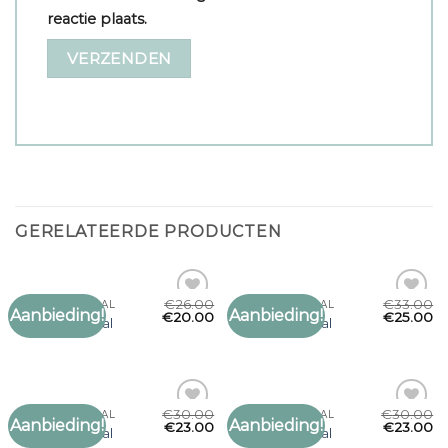
reactie plaats.
GERELATEERDE PRODUCTEN
€
26.00
€
33.00
ARABISCHE SJAAL
ARABISCHE SJAAL
Aanbieding!
Aanbieding!
Toevoegen
Toevoegen
€
20.00
€
25.00
arabische sjaal
arabische sjaal
aan
aan
verlanglijst
verlanglijst
€
30.00
€
30.00
ARABISCHE SJAAL
ARABISCHE SJAAL
Aanbieding!
Aanbieding!
Toevoegen
Toevoegen
€
23.00
€
23.00
arabische sjaal
arabische sjaal
aan
aan