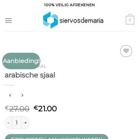
Ga
100% VEILIG AFREKENEN
naar
inhoud
0
Aanbieding!
Toevoegen
ARABISCHE SJAAL
aan
arabische sjaal
verlanglijst
27.00
21.00
€
€
arabische sjaal aantal